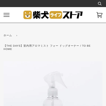
ス
キ
ッ
カ
プ
ー
し
ト
て
コ
ホーム
›
ン
テ
【THE DAYS】室内用アロマミスト フォー ドッグオーナー / TO BE
ン
HOME
ツ
に
移
動
す
る