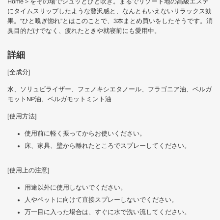
Home＞をその場でシュッとひと吹き。まるでリゾート地の高級エステ
にタイムスリップしたような贅沢感と、なんともいえないリラックス効
果。“ひと嗅ぎ惚れ”とはこのことで、3本まとめ買いをしたそうです。消
臭目的だけでなく、疲れたときや就寝前にも愛用中。
詳細
[全成分]
水、ソリュビライザー、フェノキシエタノール、フラゴニア油、ベルガ
モットNP油、ベルガモットミント油
[使用方法]
使用前に軽く振ってからお使いください。
床、家具、壁から離れたところでスプレーしてください。
[使用上の注意]
用途以外に使用しないでください。
人やペットに向けて直接スプレーしないでください。
万一目に入った場合は、すぐに水で洗い流してください。