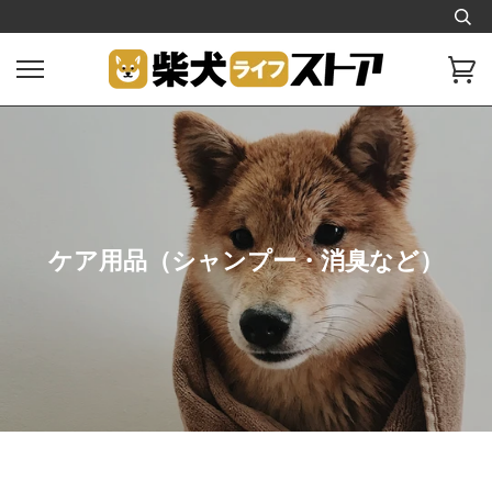
ス
キ
ッ
カ
プ
ー
し
ト
て
コ
ン
テ
ン
ツ
ケア用品（シャンプー・消臭など）
に
移
動
す
る