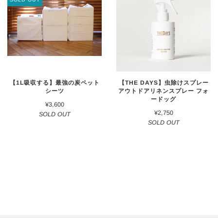
【1L吸収する】最強の炭ペット
【THE DAYS】虫除けスプレー
シーツ
アウトドアリネンスプレー フォ
ードッグ
¥3,600
¥2,750
SOLD OUT
SOLD OUT