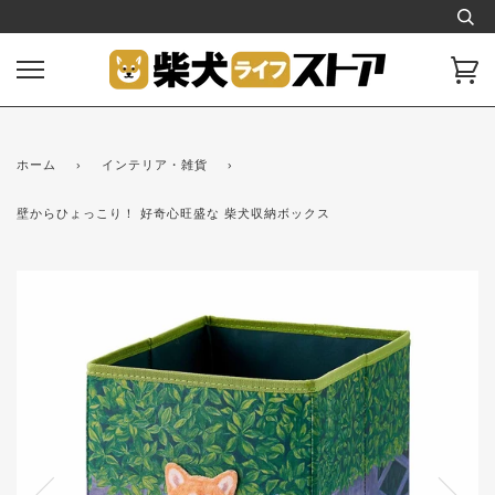
ス
キ
ッ
カ
プ
ー
し
ト
て
コ
ホーム
›
インテリア・雑貨
›
ン
テ
壁からひょっこり！ 好奇心旺盛な 柴犬収納ボックス
ン
ツ
に
移
動
す
る